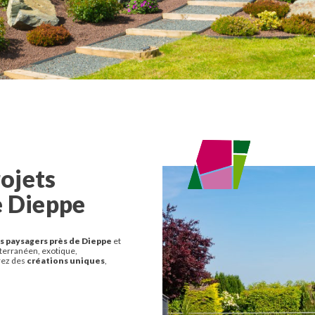
ojets
e Dieppe
s paysagers près de Dieppe
et
iterranéen, exotique,
rez des
créations uniques
,