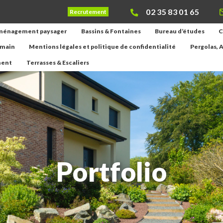
02 35 83 01 65
Recrutement
ménagement paysager
Bassins & Fontaines
Bureau d’études
C
emain
Mentions légales et politique de confidentialité
Pergolas, A
ment
Terrasses & Escaliers
Portfolio