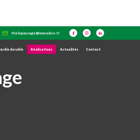
thelupaysage@wanadoo.fr
Jardin durable
Réalisations
Actualités
Contact
age