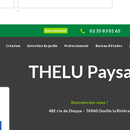
02 35 83 01 65
Recrutement
Création
Entretien de jardin
Professionnels
Bureau d’études
THELU Pays
Rencontrons-nous !
482 rte de Dieppe – 76960 Ouville la Rivière