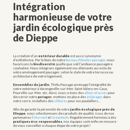
Intégration
harmonieuse de votre
jardin écologique près
de Dieppe
La création d’un
extérieur durable
est aussi synonyme
d’esthétisme. Par le biais de notre
bureau d’études paysager
, nous
favorisons la
biodiversité
quelle que soit l’ambiance paysagère
souhaitée. Nous intégrons également vos éléments au reste de
votre aménagement paysager, selon le style de votre terrasse ou
architecture de votre logement.
Ensemblier du jardin
, Thélu Paysage aménage l’intégralité de
votre extérieur à Varengeville-sur-Mer, Saint-Valery-en-Caux,
Pourville-sur-Mer, etc. Ainsi, nous créons des
allées et accès
pour
desservir votre
potager
, mettons en place des
éclairages
dans
votre serre, installons des
clôtures
pour vos poulaillers…
Afin de garantir la pérennité de votre
jardin écologique près de
Dieppe
, nous sélectionnons des produits de qualité, issus de nos
partenaires
Écho-vert
et
Greentech
. Régulièrement formées à des
pratiques
éco-responsables
, nos équipes sont enfin en mesure
de vous conseiller à chaque étape de votre projet !