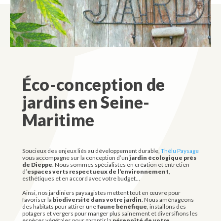
Éco-conception de
jardins en Seine-
Maritime
Soucieux des enjeux liés au développement durable,
Thélu Paysage
vous accompagne sur la conception d’un
jardin écologique près
de Dieppe
. Nous sommes spécialistes en création et entretien
d’
espaces verts respectueux de l’environnement
,
esthétiques et en accord avec votre budget…
Ainsi, nos jardiniers paysagistes mettent tout en œuvre pour
favoriser la
biodiversité dans votre jardin
. Nous aménageons
des habitats pour attirer une
faune bénéfique
, installons des
potagers et vergers pour manger plus sainement et diversifions les
espèces végétales pour garantir la
pérennité de votre