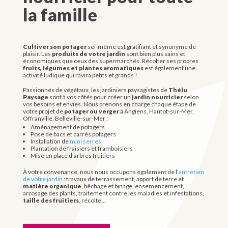
la famille
Cultiver son potager
soi-même est gratifiant et synonyme de
plaisir. Les
produits de votre jardin
sont bien plus sains et
économiques que ceux des supermarchés. Récolter ses
propres
fruits, légumes et plantes aromatiques
est également une
activité ludique qui ravira petits et grands !
Passionnés de végétaux, les jardiniers paysagistes de
Thélu
Paysage
sont à vos côtés pour créer un
jardin nourricier
selon
vos besoins et envies. Nous prenons en charge chaque étape de
votre projet de
potager ou verger
à Angiens, Hautot-sur-Mer,
Offranville, Belleville-sur-Mer :
Aménagement de potagers
Pose de bacs et carrés potagers
Installation de
mini serres
Plantation de fraisiers et framboisiers
Mise en place d’arbres fruitiers
À votre convenance, nous nous occupons également de l’
entretien
de votre jardin
: travaux de terrassement, apport de terre et
matière organique
, bêchage et binage, ensemencement,
arrosage des plants, traitement contre les maladies et infestations,
taille des fruitiers
, récolte…