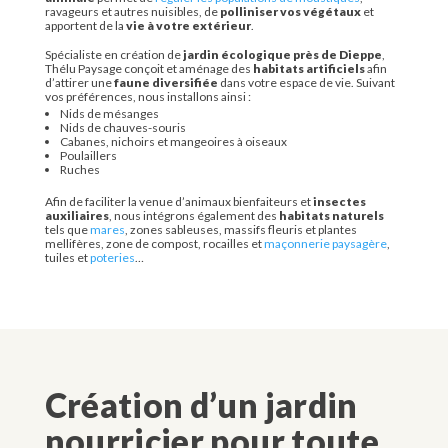
ravageurs et autres nuisibles, de
polliniser vos végétaux
et
apportent de la
vie à votre extérieur
.
Spécialiste en création de
jardin écologique près de Dieppe
,
Thélu Paysage conçoit et aménage des
habitats artificiels
afin
d’attirer une
faune diversifiée
dans votre espace de vie. Suivant
vos préférences, nous installons ainsi :
Nids de mésanges
Nids de chauves-souris
Cabanes, nichoirs et mangeoires à oiseaux
Poulaillers
Ruches
Afin de faciliter la venue d’animaux bienfaiteurs et
insectes
auxiliaires
, nous intégrons également des
habitats naturels
tels que
mares
, zones sableuses, massifs fleuris et plantes
mellifères, zone de compost, rocailles et
maçonnerie paysagère
,
tuiles et
poteries
…
Création d’un jardin
nourricier pour toute