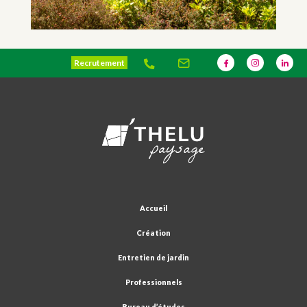
Recrutement
Accueil
Création
Entretien de jardin
Professionnels
Bureau d’études