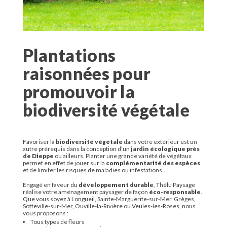
Plantations
raisonnées pour
promouvoir la
biodiversité végétale
Favoriser la
biodiversité végétale
dans votre extérieur est un
autre prérequis dans la conception d’un
jardin écologique près
de Dieppe
ou ailleurs. Planter une grande variété de végétaux
permet en effet de jouer sur la
complémentarité des espèces
et de limiter les risques de maladies ou infestations…
Engagé en faveur du
développement durable
, Thélu Paysage
réalise votre aménagement paysager de façon
éco-responsable
.
Que vous soyez à Longueil, Sainte-Marguerite-sur-Mer, Grèges,
Sotteville-sur-Mer, Ouville-la-Rivière ou Veules-les-Roses, nous
vous proposons :
Tous types de fleurs