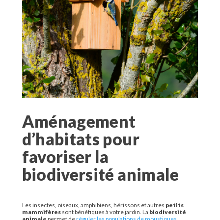
Aménagement
d’habitats pour
favoriser la
biodiversité animale
Les insectes, oiseaux, amphibiens, hérissons et autres
petits
mammifères
sont bénéfiques à votre jardin. La
biodiversité
animale
permet de
réguler les populations de moustiques
,